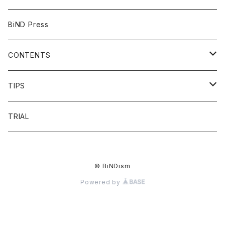
BiND Press
CONTENTS
OVERVIEW
TIPS
FAQ
HEADING
TRIAL
FLOW
LIST
© BiNDism
PRICE
LINKDESIGN
Powered by
VOICE
NAVIGATION