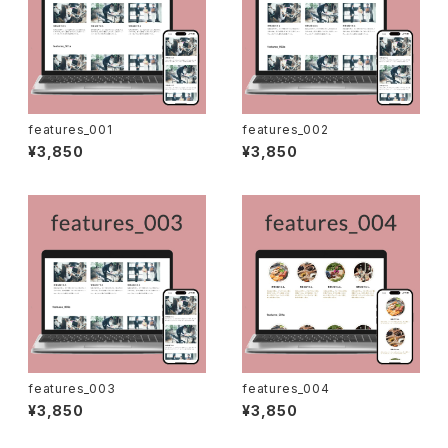
features_001
features_002
¥3,850
¥3,850
features_003
features_004
¥3,850
¥3,850