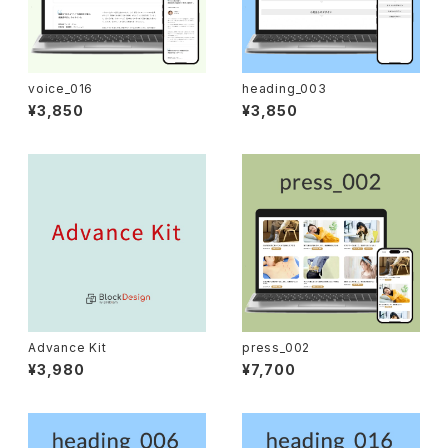
voice_016
heading_003
¥3,850
¥3,850
Advance Kit
press_002
¥3,980
¥7,700