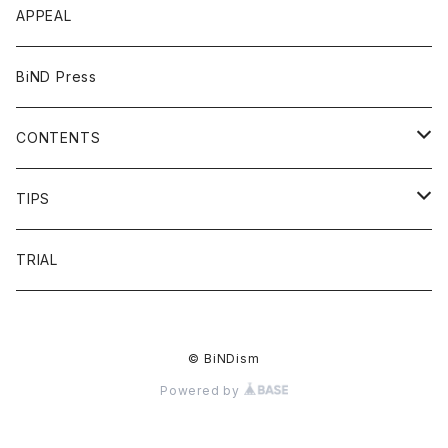
APPEAL
BiND Press
CONTENTS
OVERVIEW
TIPS
FAQ
HEADING
TRIAL
FLOW
LIST
© BiNDism
PRICE
LINKDESIGN
Powered by
VOICE
NAVIGATION