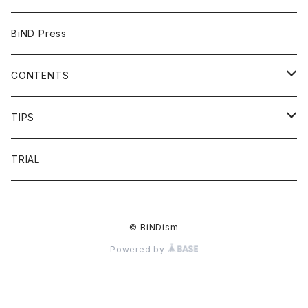
BiND Press
CONTENTS
OVERVIEW
TIPS
FAQ
HEADING
TRIAL
FLOW
LIST
© BiNDism
PRICE
LINKDESIGN
Powered by
VOICE
NAVIGATION