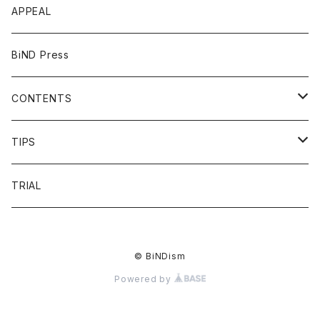
APPEAL
BiND Press
CONTENTS
OVERVIEW
TIPS
FAQ
HEADING
TRIAL
FLOW
LIST
© BiNDism
PRICE
LINKDESIGN
Powered by
VOICE
NAVIGATION