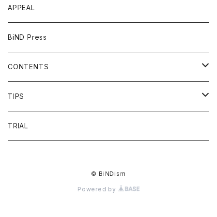
APPEAL
BiND Press
CONTENTS
OVERVIEW
TIPS
FAQ
HEADING
TRIAL
FLOW
LIST
© BiNDism
PRICE
LINKDESIGN
Powered by
VOICE
NAVIGATION