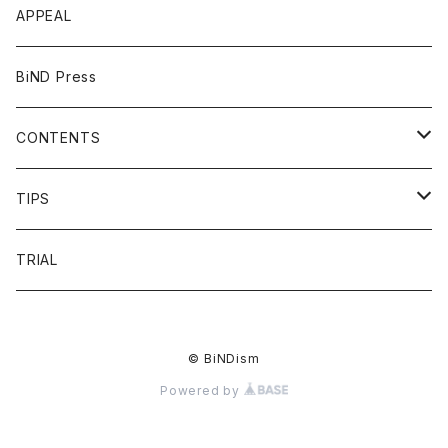
APPEAL
BiND Press
CONTENTS
OVERVIEW
TIPS
FAQ
HEADING
TRIAL
FLOW
LIST
© BiNDism
PRICE
LINKDESIGN
Powered by
VOICE
NAVIGATION