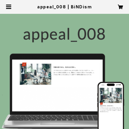
appeal_008 | BiNDism