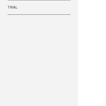
FAQ
HEADING
TRIAL
FLOW
LIST
PRICE
LINKDESIGN
VOICE
NAVIGATION
BILLBOARD
SEPARATOR
CALL to ACTION
TXT
FOOTER
RSS