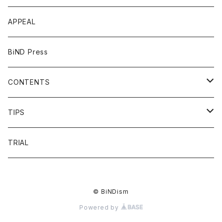
APPEAL
BiND Press
CONTENTS
OVERVIEW
TIPS
FAQ
HEADING
TRIAL
FLOW
LIST
© BiNDism
PRICE
LINKDESIGN
Powered by