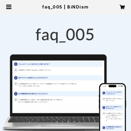
faq_005 | BiNDism