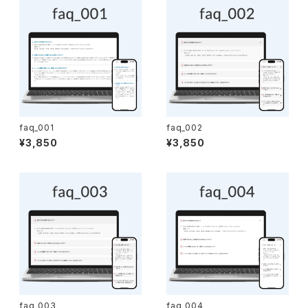
faq_001
faq_002
¥3,850
¥3,850
faq_003
faq_004