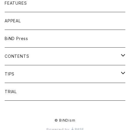
FEATURES
APPEAL
BiND Press
CONTENTS
OVERVIEW
TIPS
FAQ
HEADING
TRIAL
FLOW
LIST
© BiNDism
PRICE
LINKDESIGN
Powered by