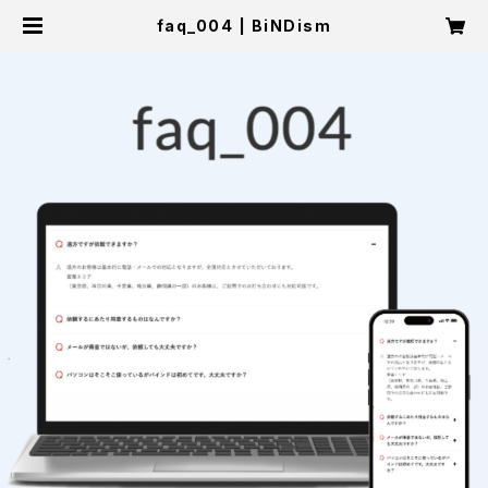
faq_004 | BiNDism