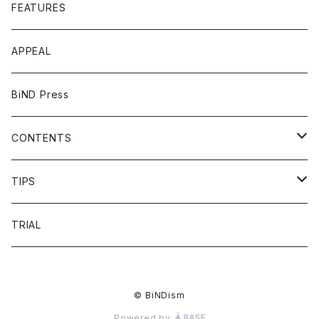
FEATURES
APPEAL
BiND Press
CONTENTS
OVERVIEW
TIPS
FAQ
HEADING
TRIAL
FLOW
LIST
© BiNDism
PRICE
LINKDESIGN
Powered by